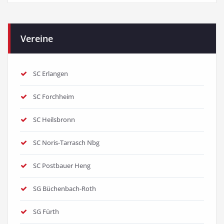
Vereine
SC Erlangen
SC Forchheim
SC Heilsbronn
SC Noris-Tarrasch Nbg
SC Postbauer Heng
SG Büchenbach-Roth
SG Fürth