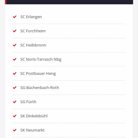
SC Erlangen
SC Forchheim
SC Heilsbronn
SC Noris-Tarrasch Nbg
SC Postbauer Heng
SG Büchenbach-Roth
SG Fürth
SK Dinkelsbühl
SK Neumarkt