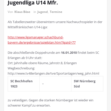
Jugendliga U14 Mfr.
Von
Klaus Böse
in
Jugend
,
Termine
Als Tabellenzweiter überwintern unsere Nachwuchsspieler in der
Mittelfränkischen U14-Liga:
http://www.ligamanager.schachbund-
bayern.de/ergebnisse/spielplan.htm?ligaId=77
Die abschließende Doppelrunde am
16.01.2010
findet beim SC
Erlangen ab 9 Uhr statt:
Ort: Jahnhalle obere Räume, Jahnstr.8, Erlangen
Wegbeschreibung:
http://www.tv48erlangen.de/tve/Sportanlagen/weg_jahn.html
SC Bechhofen
SW Nürnberg
–
1923
Süd
zu veteidigen. Gegen die starken Nürnberger ist wieder ein
schwerer Kampf zu erwarten.