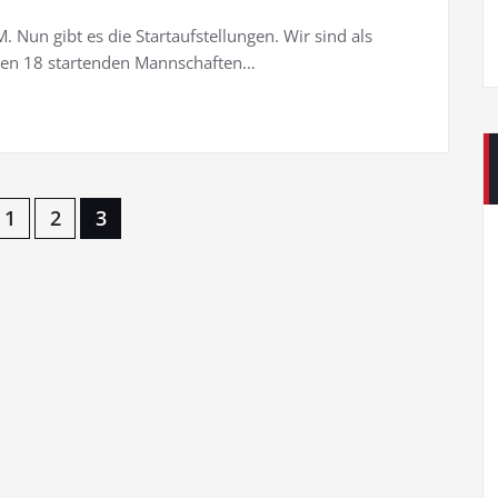
 Nun gibt es die Startaufstellungen. Wir sind als
r den 18 startenden Mannschaften…
1
2
3