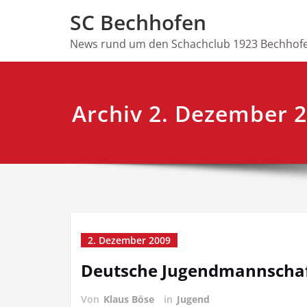
Skip
SC Bechhofen
to
content
News rund um den Schachclub 1923 Bechhofe
Archiv 2. Dezember 
2. Dezember 2009
Deutsche Jugendmannschaf
Von
Klaus Böse
in
Jugend