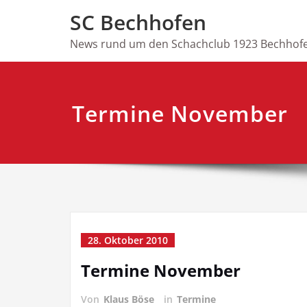
Skip
SC Bechhofen
to
content
News rund um den Schachclub 1923 Bechhofe
Termine November
28. Oktober 2010
Termine November
Von
Klaus Böse
in
Termine