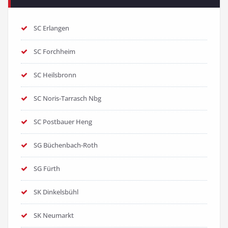
SC Erlangen
SC Forchheim
SC Heilsbronn
SC Noris-Tarrasch Nbg
SC Postbauer Heng
SG Büchenbach-Roth
SG Fürth
SK Dinkelsbühl
SK Neumarkt