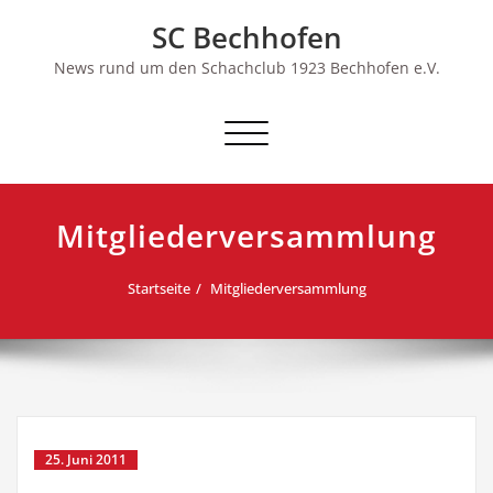
Skip
SC Bechhofen
to
content
News rund um den Schachclub 1923 Bechhofen e.V.
Schalte
Navigation
Mitgliederversammlung
Startseite
Mitgliederversammlung
25. Juni 2011