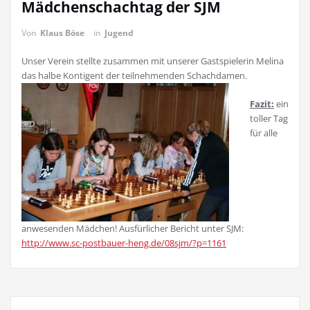
Mädchenschachtag der SJM
Von
Klaus Böse
in
Jugend
Unser Verein stellte zusammen mit unserer Gastspielerin Melina
das halbe Kontigent der teilnehmenden Schachdamen.
Fazit:
ein
toller Tag
für alle
anwesenden Mädchen! Ausfürlicher Bericht unter SJM:
http://www.sc-postbauer-heng.de/08sjm/?p=1161