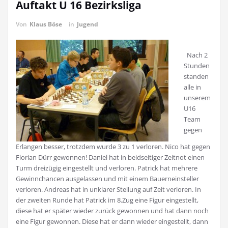
Auftakt U 16 Bezirksliga
Von
Klaus Böse
in
Jugend
Nach 2
Stunden
standen
alle in
unserem
U16
Team
gegen
Erlangen besser, trotzdem wurde 3 zu 1 verloren. Nico hat gegen
Florian Dürr gewonnen! Daniel hat in beidseitiger Zeitnot einen
Turm dreizügig eingestellt und verloren. Patrick hat mehrere
Gewinnchancen ausgelassen und mit einem Bauerneinsteller
verloren. Andreas hat in unklarer Stellung auf Zeit verloren. In
der zweiten Runde hat Patrick im 8.Zug eine Figur eingestellt,
diese hat er später wieder zurück gewonnen und hat dann noch
eine Figur gewonnen. Diese hat er dann wieder eingestellt, dann