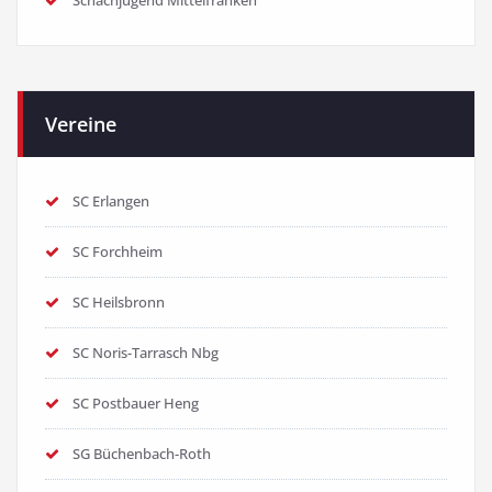
Schachjugend Mittelfranken
Vereine
SC Erlangen
SC Forchheim
SC Heilsbronn
SC Noris-Tarrasch Nbg
SC Postbauer Heng
SG Büchenbach-Roth