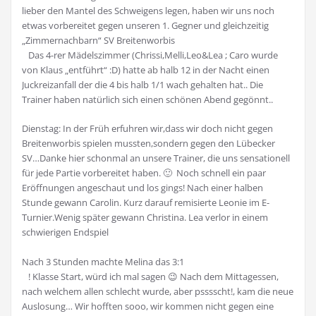
lieber den Mantel des Schweigens legen, haben wir uns noch
etwas vorbereitet gegen unseren 1. Gegner und gleichzeitig
„Zimmernachbarn“ SV Breitenworbis
Das 4-rer Mädelszimmer (Chrissi,Melli,Leo&Lea ; Caro wurde
von Klaus „entführt“ :D) hatte ab halb 12 in der Nacht einen
Juckreizanfall der die 4 bis halb 1/1 wach gehalten hat.. Die
Trainer haben natürlich sich einen schönen Abend gegönnt..
Dienstag: In der Früh erfuhren wir,dass wir doch nicht gegen
Breitenworbis spielen mussten,sondern gegen den Lübecker
SV…Danke hier schonmal an unsere Trainer, die uns sensationell
für jede Partie vorbereitet haben. 🙂 Noch schnell ein paar
Eröffnungen angeschaut und los gings! Nach einer halben
Stunde gewann Carolin. Kurz darauf remisierte Leonie im E-
Turnier.Wenig später gewann Christina. Lea verlor in einem
schwierigen Endspiel
Nach 3 Stunden machte Melina das 3:1
! Klasse Start, würd ich mal sagen 😉 Nach dem Mittagessen,
nach welchem allen schlecht wurde, aber psssscht!, kam die neue
Auslosung… Wir hofften sooo, wir kommen nicht gegen eine