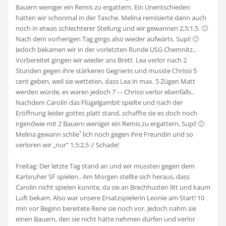
Bauern weniger ein Remis zu ergattern. Ein Unentschieden
hatten wir schonmal in der Tasche. Melina remisierte dann auch
noch in etwas schlechterer Stellung und wir gewannen 2,5:1,5. 🙂
Nach dem vorherigen Tag gings also wieder aufwärts. Supi! 🙂
Jedoch bekamen wir in der vorletzten Runde USG Chemnitz..
Vorbereitet gingen wir wieder ans Brett. Lea verlor nach 2
Stunden gegen ihre stärkeren Gegnerin und musste Chrissi 5
cent geben, weil sie wetteten, dass Lea in max. 5 Zügen Matt
werden würde, es waren jedoch 7 -.- Chrissi verlor ebenfalls..
Nachdem Carolin das Flügelgambit spielte und nach der
Eröffnung leider gottes platt stand, schaffte sie es doch noch
irgendwie mit 2 Bauern weniger ein Remis zu ergattern, Supi! 🙂
Melina gewann schlieﾟlich noch gegen ihre Freundin und so
verloren wir „nur“ 1,5:2,5 :/ Schade!
Freitag: Der letzte Tag stand an und wir mussten gegen dem
Karlsruher SF spielen.. Am Morgen stellte sich heraus, dass
Carolin nicht spielen konnte, da sie an Brechhusten litt und kaum
Luft bekam. Also war unsere Ersatzspielerin Leonie am Start! 10
min vor Beginn bereitete Rene sie noch vor. Jedoch nahm sie
einen Bauern, den sie nicht hätte nehmen dürfen und verlor