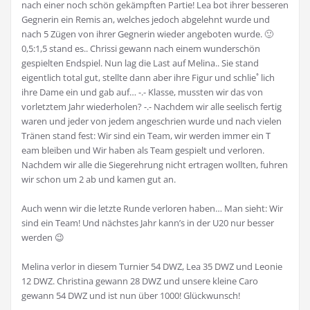
nach einer noch schön gekämpften Partie! Lea bot ihrer besseren
Gegnerin ein Remis an, welches jedoch abgelehnt wurde und
nach 5 Zügen von ihrer Gegnerin wieder angeboten wurde. 🙂
0,5:1,5 stand es.. Chrissi gewann nach einem wunderschön
gespielten Endspiel. Nun lag die Last auf Melina.. Sie stand
eigentlich total gut, stellte dann aber ihre Figur und schlieﾟlich
ihre Dame ein und gab auf… -.- Klasse, mussten wir das von
vorletztem Jahr wiederholen? -.- Nachdem wir alle seelisch fertig
waren und jeder von jedem angeschrien wurde und nach vielen
Tränen stand fest: Wir sind ein Team, wir werden immer ein T
eam bleiben und Wir haben als Team gespielt und verloren.
Nachdem wir alle die Siegerehrung nicht ertragen wollten, fuhren
wir schon um 2 ab und kamen gut an.
Auch wenn wir die letzte Runde verloren haben… Man sieht: Wir
sind ein Team! Und nächstes Jahr kann’s in der U20 nur besser
werden 😉
Melina verlor in diesem Turnier 54 DWZ, Lea 35 DWZ und Leonie
12 DWZ. Christina gewann 28 DWZ und unsere kleine Caro
gewann 54 DWZ und ist nun über 1000! Glückwunsch!