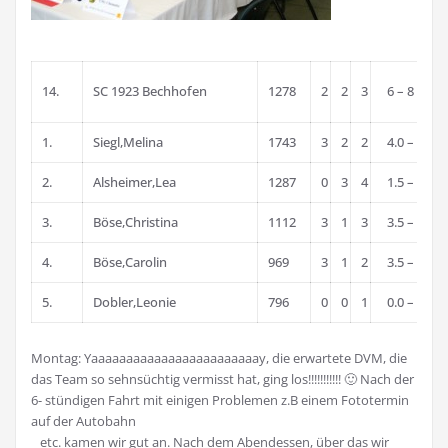
14.
SC 1923 Bechhofen
1278
2
2
3
6 – 8
1.
Siegl,Melina
1743
3
2
2
4.0 – 3.0
2.
Alsheimer,Lea
1287
0
3
4
1.5 – 5.5
3.
Böse,Christina
1112
3
1
3
3.5 – 3.5
4.
Böse,Carolin
969
3
1
2
3.5 – 2.5
5.
Dobler,Leonie
796
0
0
1
0.0 – 1.0
Montag: Yaaaaaaaaaaaaaaaaaaaaaaaay, die erwartete DVM, die
das Team so sehnsüchtig vermisst hat, ging los!!!!!!!!!!! 🙂 Nach der
6- stündigen Fahrt mit einigen Problemen z.B einem Fototermin
auf der Autobahn
etc. kamen wir gut an. Nach dem Abendessen, über das wir