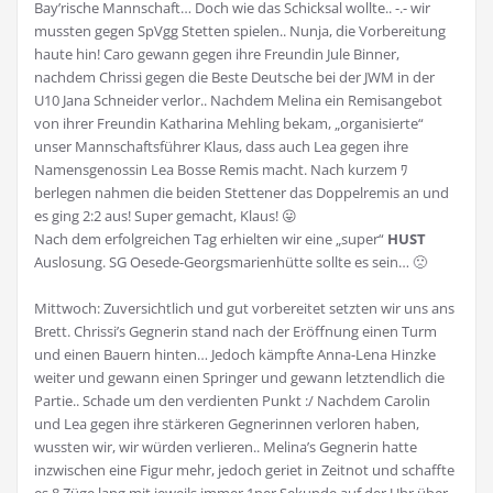
Bay’rische Mannschaft… Doch wie das Schicksal wollte.. -.- wir
mussten gegen SpVgg Stetten spielen.. Nunja, die Vorbereitung
haute hin! Caro gewann gegen ihre Freundin Jule Binner,
nachdem Chrissi gegen die Beste Deutsche bei der JWM in der
U10 Jana Schneider verlor.. Nachdem Melina ein Remisangebot
von ihrer Freundin Katharina Mehling bekam, „organisierte“
unser Mannschaftsführer Klaus, dass auch Lea gegen ihre
Namensgenossin Lea Bosse Remis macht. Nach kurzem ﾜ
berlegen nahmen die beiden Stettener das Doppelremis an und
es ging 2:2 aus! Super gemacht, Klaus! 😛
Nach dem erfolgreichen Tag erhielten wir eine „super“
HUST
Auslosung. SG Oesede-Georgsmarienhütte sollte es sein… 🙁
Mittwoch: Zuversichtlich und gut vorbereitet setzten wir uns ans
Brett. Chrissi’s Gegnerin stand nach der Eröffnung einen Turm
und einen Bauern hinten… Jedoch kämpfte Anna-Lena Hinzke
weiter und gewann einen Springer und gewann letztendlich die
Partie.. Schade um den verdienten Punkt :/ Nachdem Carolin
und Lea gegen ihre stärkeren Gegnerinnen verloren haben,
wussten wir, wir würden verlieren.. Melina’s Gegnerin hatte
inzwischen eine Figur mehr, jedoch geriet in Zeitnot und schaffte