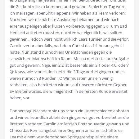
es 8 Züge lang mit jeweils immer 1ner Sekunde auf der Uhr über
die Zeitkontrolle zu kommen und gewann. Schlechter Tag würd
ich mal sagen, aber Shit Happens. Wir haben als Team verloren!
Nachdem wir die nächste Auslosung bekamen und wir nach
einer ausgiebigen aber kurzen Vorbereitung gegen SK Turm Bad
Hersfeld antreten mussten, dachten wir eigentlich, wir sollten
gewinnen.. Jedoch wars nicht wirklich Lea’s Turnier und sie verlor.
Carolin verlor ebenfalls, nachdem Chrissi das 1:1 herausgehol t
hatte. Nun stand nurnoch ein Unentschieden gegen die
schwächere Mannschaft im Raum. Melina meisterte ihre Aufgabe
gut und gewann. Naja, ein 2:2 ist besser als ein 3:1 oder 4:0, oder?
😉 Krass, wie schnell doch jetzt die 3 Tage vorbei gingen und es
waren nurnoch 3 Runden! :O Wir mussten uns ein wenig
ranhalten, also bereiteten wir uns auf unseren nächsten Gegner
SV Breitenworbis, die wir eigentlich in der ersten Runde erwartet
haben, vor.
Donnerstag: Nachdem sie uns schon ein Unentschieden anboten
und wir es freundlich ablehnten gingen wir gut vorbereitet an die
Bretter! Nachdem Carolin am letzten Brett souverän gewann und
Chrissi das Remisangebot ihrer Gegnerin annahm, schaffte es
Lea mit einem wunderschönen Springerendspiel mit einem