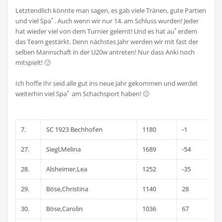
Letztendlich könnte man sagen, es gab viele Tränen, gute Partien
und viel Spaﾟ. Auch wenn wir nur 14. am Schluss wurden! Jeder
hat wieder viel von dem Turnier gelernt! Und es hat auﾟerdem
das Team gestärkt. Denn nächstes Jahr werden wir mit fast der
selben Mannschaft in der U20w antreten! Nur dass Anki noch
mitspielt! 🙂
Ich hoffe Ihr seid alle gut ins neue Jahr gekommen und werdet
weiterhin viel Spaﾟ am Schachsport haben! 🙂
7.
SC 1923 Bechhofen
1180
-1
27.
Siegl,Melina
1689
-54
28.
Alsheimer,Lea
1252
-35
29.
Böse,Christina
1140
28
30.
Böse,Carolin
1036
67