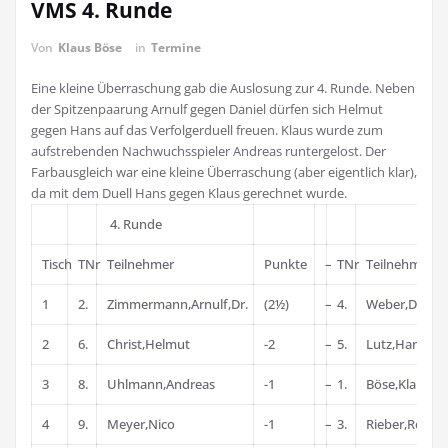
VMS 4. Runde
Von
Klaus Böse
in
Termine
Eine kleine Überraschung gab die Auslosung zur 4. Runde. Neben
der Spitzenpaarung Arnulf gegen Daniel dürfen sich Helmut
gegen Hans auf das Verfolgerduell freuen. Klaus wurde zum
aufstrebenden Nachwuchsspieler Andreas runtergelost. Der
Farbausgleich war eine kleine Überraschung (aber eigentlich klar),
da mit dem Duell Hans gegen Klaus gerechnet wurde.
4. Runde
Tisch
TNr
Teilnehmer
Punkte
–
TNr
Teilnehmer
1
2.
Zimmermann,Arnulf,Dr.
(2½)
–
4.
Weber,Daniel
2
6.
Christ,Helmut
-2
–
5.
Lutz,Hans,Dr.
3
8.
Uhlmann,Andreas
-1
–
1.
Böse,Klaus
4
9.
Meyer,Nico
-1
–
3.
Rieber,Rene