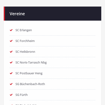
Vereine
SC Erlangen
SC Forchheim
SC Heilsbronn
SC Noris-Tarrasch Nbg
SC Postbauer Heng
SG Büchenbach-Roth
SG Fürth