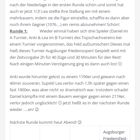
nach der Niederlage in der ersten Runde schön und somit hat
auch er jetzt 1/2! Lea stellte ihre Stellung ein mit einem
mehrbauern, indem sie die Figur einstellte, schaffte es dann aber
noch ihrem Gegner (1076….) ein remis abzunehmen! Schön!
Runde 1:
Wieder einmal haben sich drei Spieler (Daniel im
A-Turnier, Anki & Lea im B-Turnier) des Topschachvereins bei
einem Turnier vorgenommen, das Feld aufzumischen! Dieses mal
hieß dieses Turnier Augsburger friedensopen! Gespielt wird mit
der Zeitvorgabe 2h für 40 Züge und 30 Minuten für den Rest!
Nach einigen Minuten Verzögerung ging es dann auch los! 🙂
Anki wurde hinunter gelost zu einem 1190er und gewann nach
40min souverän. Supiiiii! Lea verlor nach 1,5h später gegen einen
fast 1900er, was aber nicht so dramatisch war. trotzdem schade!
Daniel kämpfte mit einem Bauern weniger gegen einen 2174er,
verlor jedoch unglücklich! 🙁 jetzt heißt es in der nächsten Runde
wieder …..en! 😉
Nächste Runde kommt heut Abend! 😉
Augsburger
Friedensfest-