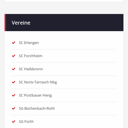
Vereine
SC Erlangen
SC Forchheim
SC Heilsbronn
SC Noris-Tarrasch Nbg
SC Postbauer Heng
SG Büchenbach-Roth
SG Fürth