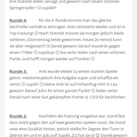
ihre Statistik leider versagt und gewann nach einem schönen
Springeropfer ! 🙂 supiiiii!!!
Runde 4:
für die 4. Runde konnte man das gleiche
bechhöfer verhältnis eintragen. Anki remisierte wieder und ist in
Top Fassung! 🙂 Nach Statistik müsste sie morgen jedoch beide
verlieren, (Donnerstag beide gewonnen, heute 2x remis!) kann
sie aber vergessen!!! :b Daniel gewann darauf souverän gegen
einen 1100er 🙂 supidupi 🙂 lea verlor leider nach einen schönen
Partie, und hofft morgen wieder auf Punkte! 🙂
Runde 3:
Anki wurde wieder zu einem starken Spieler
gelost, meisterte jedoch ihre Aufgabe super und schaffte ein
remis! 🙂 supiiiii! 🙂 kleine Anki ist auf Höhenflug Hihi! :b Lea
gewann darauf. Juhu ihr erster ganzer Punkt! 🙂 leider verlor
Daniel nach einer Gut gekämpften Partie! :(( 1,5/3 für bechhofen!
Runde 2:
Nachdem die Paarung ausgelost war, stand fest
dass Ankiii gegen den auf zwei gesetzten spielen muss. Sie stand
zwar eine Qualität hinten, jedoch stellte ihr Gegner den Turm in
Zeitnot ein und er gab auf! Supiiiii, 2/2 hat sie jz! 😉 Daniel gewann