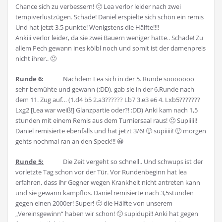
Chance sich zu verbessern! 🙂 Lea verlor leider nach zwei
tempiverlustzügen. Schade! Daniel erspielte sich schön ein remis
Und hat jetzt 3,5 punkte! Wenigstens die Hälfte!!!!
Ankiii verlor leider, da sie zwei Bauern weniger hatte.. Schade! Zu
allem Pech gewann ines kölbl noch und somit ist der damenpreis
nicht ihrer.. 🙁
Runde 6:
Nachdem Lea sich in der 5. Runde sooooooo
sehr bemühte und gewann (:DD), gab sie in der 6.Runde nach
dem 11. Zug auf… (1.d4 b5 2.a3?????? Lb7 3.e3 e6 4. Lxb5???????
Lxg2 [Lea war weiß!] Glanzpartie oder?! :DD) Anki kam nach 1,5
stunden mit einem Remis aus dem Turniersaal raus! 🙂 Supiiiii!
Daniel remisierte ebenfalls und hat jetzt 3/6! 🙂 supiiiii! 🙂 morgen
gehts nochmal ran an den Speck!!! 😀
Runde 5:
Die Zeit vergeht so schnell.. Und schwups ist der
vorletzte Tag schon vor der Tür. Vor Rundenbeginn hat lea
erfahren, dass ihr Gegner wegen Krankheit nicht antreten kann
und sie gewann kampflos. Daniel remisierte nach 3,5stunden
gegen einen 2000er! Super! 🙂 die Hälfte von unserem
„Vereinsgewinn“ haben wir schon! 🙂 supidupi!! Anki hat gegen