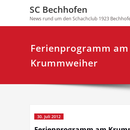
Skip
SC Bechhofen
to
content
News rund um den Schachclub 1923 Bechhofe
Ferienprogramm am
Krummweiher
30. Juli 2012
Ferienprogramm am Krum