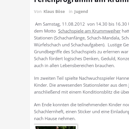
Von
Klaus Böse
in
Jugend
Am Samstag, 11.08.2012 von 14.30 bis 16.30 U
dem Motto
Schachspiele am Krummweiher
hat
Stationen (Schachanfänge, Schach-Mandala, Sch
Würfelschach und Schachaufgaben). Lustige Ges
Grundbegriffe des Schachspiels zu erlernen war
Schach fördert logisches Denken, Geduld, Konzent
auch in allen Lebensbereichen brauchen.
Im zweiten Teil spielte Nachwuchsspieler Hannes 
Kinder. Die anwesenden Stationsleiter aus de
anschließend mit einem Konditionsblitz die übe
Am Ende konnten die teilnehmenden Kinder noch 
Schachlernheft, einen Sticker und eine Einla
nach Hause nehmen.