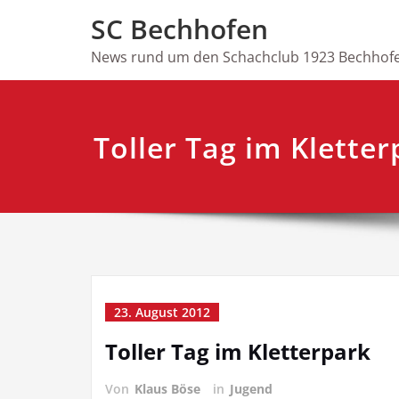
Skip
SC Bechhofen
to
content
News rund um den Schachclub 1923 Bechhofe
Toller Tag im Kletter
23. August 2012
Toller Tag im Kletterpark
Von
Klaus Böse
in
Jugend