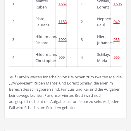
Mantel,
Schilay,
1
1687
–
1
1606
Ruben
Lorenz
Plato,
Neppert,
2
1183
–
2
949
Laurenz
Paul
Hildermann,
Hierl,
3
1092
–
3
935
Richard
Johannes
Hildermann,
Schilay,
4
909
–
4
965
Christopher
Maria
Auf Carolin warten innerhalb von 8 Wochen zum zweiten Mal die
„DWZ-Riesen“ Ruben Mantel und Lorenz Schilay, die aber im
Bereich des schlagbaren sind. Für Luis und Kai sind die Aufgaben
keineswegs leichter. Für unser viertes Brett (wird noch
ausgespielt) scheint die Aufgabe fast unlösbar zu sein. Auf jeden
Fall wird Schach vom Feinsten geboten.