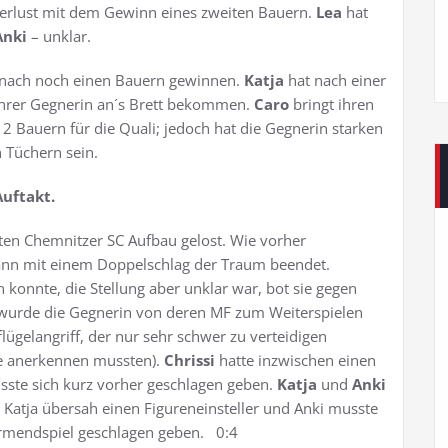
erlust mit dem Gewinn eines zweiten Bauern.
Lea
hat
Anki
– unklar.
anach noch einen Bauern gewinnen.
Katja
hat nach einer
ihrer Gegnerin an´s Brett bekommen.
Caro
bringt ihren
 2 Bauern für die Quali; jedoch hat die Gegnerin starken
n Tüchern sein.
Auftakt.
ten Chemnitzer SC Aufbau gelost. Wie vorher
nn mit einem Doppelschlag der Traum beendet.
konnte, die Stellung aber unklar war, bot sie gegen
 wurde die Gegnerin von deren MF zum Weiterspielen
flügelangriff, der nur sehr schwer zu verteidigen
se anerkennen mussten).
Chrissi
hatte inzwischen einen
te sich kurz vorher geschlagen geben.
Katja
und
Anki
 Katja übersah einen Figureneinsteller und Anki musste
urmendspiel geschlagen geben. 0:4