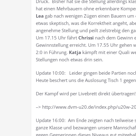
Druck. Bisher hat sie die Stellung allerdings kl
hat einen Mehrbauern ohne erkennbare Kompen
Lea
gab nach wenigen Zügen einen Bauern um ei
etwas skeptisch, was die Korrektheit angeht, ab
angenehme Stellung und peilt zielstrebig den g
Um 17.15 Uhr fährt
Chrissi
nach dem Gewinn ein
Gewinnstellung erreicht. Um 17.55 Uhr gehen w
2:0 in Führung.
Katja
kämpft mit einer Quali w
Stellungen noch etwas drin sein.
Update 10:00: Leider gingen beide Partien noch 
Heute beschert uns die Auslosung Tisch 1 gegen
Der Kampf wird per Livebrett direkt übertragen!
–> http://www.dvm-u20.de/index.php/u20w-2
Update 16:00: Am Ende zeigten nach teilweise
ganze Klasse und bezwangen unsere Mannschaft 
gegen Gegnerinnen dieses Niveaus gut mitgehalt