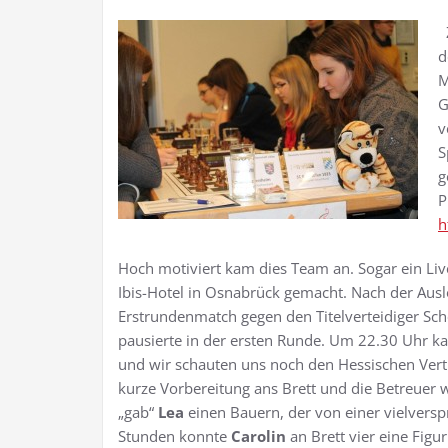
Z
d
M
G
v
S
g
P
h
Hoch motiviert kam dies Team an. Sogar ein Li
Ibis-Hotel in Osnabrück gemacht. Nach der Ausl
Erstrundenmatch gegen den Titelverteidiger Scho
pausierte in der ersten Runde. Um 22.30 Uhr k
und wir schauten uns noch den Hessischen Ver
kurze Vorbereitung ans Brett und die Betreuer 
„gab“
Lea
einen Bauern, der von einer vielvers
Stunden konnte
Carolin
an Brett vier eine Fig