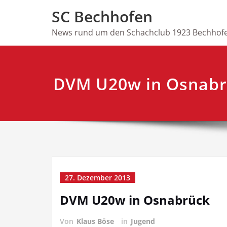
Skip
SC Bechhofen
to
content
News rund um den Schachclub 1923 Bechhofe
DVM U20w in Osnabr
27. Dezember 2013
DVM U20w in Osnabrück
Von
Klaus Böse
in
Jugend