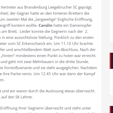
Vertreter aus Brandenburg Leegebrucher SC geprägt.
heit; der Gegner hatte an den hinteren Brettern die
um zweiten Mal die „langweilige“ Englische Eröffnung,
angriff kontern wollte.
Carolin
hatte ein Damenopfer
 am Brett. Leider konnte die Gegnerin nach der 2.
 in eine aussichtslose Stellung. Pünklich zu den ersten
Peter vom SC Erkenschwick ein. Um 11.10 Uhr brachte
pfer und anschließendem Matt zum Abschluss. Nach der
l „hinten“ mindestens einen Punkt zu holen war erreicht.
 und geht mit zwei Mehrbauern in die dritte Stunde.
ie Vorstoßvariante und sie steht ausgeglichen. Nachdem
ie ihre Partie remis. Um 12.45 Uhr war dann der Kampf
en.
t und wir waren durch die Auslosung etwas überrascht.
 auf den SK Lehrte.
Eröffnung ihrer Gegnerin überrascht und steht unter