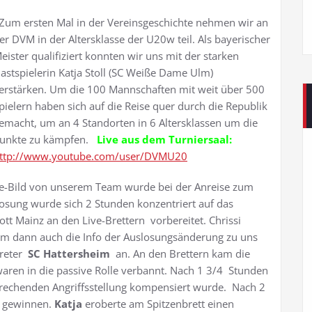
um ersten Mal in der Vereinsgeschichte nehmen wir an
er DVM in der Altersklasse der U20w teil. Als bayerischer
eister qualifiziert konnten wir uns mit der starken
astspielerin Katja Stoll (SC Weiße Dame Ulm)
erstärken. Um die 100 Mannschaften mit weit über 500
pielern haben sich auf die Reise quer durch die Republik
emacht, um an 4 Standorten in 6 Altersklassen um die
unkte zu kämpfen.
Live aus dem Turniersaal:
ttp://www.youtube.com/user/DVMU20
ve-Bild von unserem Team wurde bei der Anreise zum
osung wurde sich 2 Stunden konzentriert auf das
tt Mainz an den Live-Brettern vorbereitet. Chrissi
am dann auch die Info der Auslosungsänderung zu uns
treter
SC Hattersheim
an. An den Brettern kam die
waren in die passive Rolle verbannt. Nach 1 3/4 Stunden
prechenden Angriffsstellung kompensiert wurde. Nach 2
ur gewinnen.
Katja
eroberte am Spitzenbrett einen