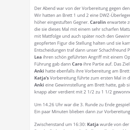
Der Abend war von der Vorbereitung gegen den 
Wir hatten an Brett 1 und 2 eine DWZ-Überlegen
höher eingestuften Gegner.
Carolin
erwartete z
die sie dieses Mal mit einem sehr scharfen Matt
mit Mattfolge und auch später noch den Gewinn
geopferten Figur die Stellung halten und sie kam
Entscheidungen traf dann unser Schachfreund 
Lea
ihren schön geführten Angriff mit einem O
Führung gab dann
Caro
ihre Partie auf. Das Zie
Anki
hatte ebenfalls ihre Vorbereitung am Brett
Katja’s
Vorbereitung führte zum ersten Mal in d
Anki
eine Gewinnstellung am Brett hatte, gab s
knapp aber verdient mit 2 1/2 zu 1 1/2 gewonn
Um 14.26 Uhr war die 3. Runde zu Ende gespiel
Ein paar Minuten blieben dann zur Vorbereitung
Zwischenstand um 16:30:
Katja
wurde von der 