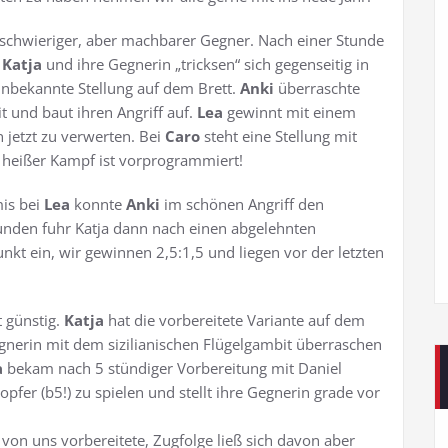
 schwieriger, aber machbarer Gegner. Nach einer Stunde
.
Katja
und ihre Gegnerin „tricksen“ sich gegenseitig in
unbekannte Stellung auf dem Brett.
Anki
überraschte
und baut ihren Angriff auf.
Lea
gewinnt mit einem
 jetzt zu verwerten. Bei
Caro
steht eine Stellung mit
 heißer Kampf ist vorprogrammiert!
is bei
Lea
konnte
Anki
im schönen Angriff den
tunden fuhr Katja dann nach einen abgelehnten
t ein, wir gewinnen 2,5:1,5 und liegen vor der letzten
t günstig.
Katja
hat die vorbereitete Variante auf dem
gnerin mit dem sizilianischen Flügelgambit überraschen
a
bekam nach 5 stündiger Vorbereitung mit Daniel
opfer (b5!) zu spielen und stellt ihre Gegnerin grade vor
t von uns vorbereitete, Zugfolge ließ sich davon aber