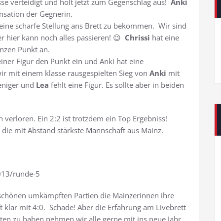
asse verteidigt und holt jetzt zum Gegenschlag aus!
Anki
sation der Gegnerin.
ne scharfe Stellung ans Brett zu bekommen. Wir sind
er hier kann noch alles passieren! 😉
Chrissi
hat eine
anzen Punkt an.
er Figur den Punkt ein und Anki hat eine
ir mit einem klasse rausgespielten Sieg von
Anki
mit
eniger und
Lea
fehlt eine Figur. Es sollte aber in beiden
verloren. Ein 2:2 ist trotzdem ein Top Ergebniss!
 die mit Abstand stärkste Mannschaft aus Mainz.
013/runde-5
 schönen umkämpften Partien die Mainzerinnen ihre
klar mit 4:0. Schade! Aber die Erfahrung am Livebrett
en zu haben nehmen wir alle gerne mit ins neue Jahr.