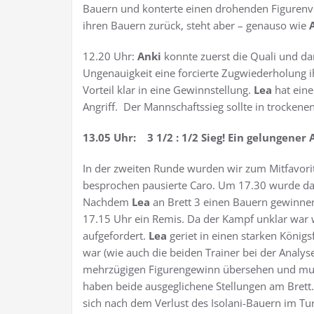
Bauern und konterte einen drohenden Figurenv
ihren Bauern zurück, steht aber – genauso wie
12.20 Uhr:
Anki
konnte zuerst die Quali und d
Ungenauigkeit eine forcierte Zugwiederholung 
Vorteil klar in eine Gewinnstellung.
Lea
hat eine
Angriff. Der Mannschaftssieg sollte in trockene
13.05 Uhr: 3 1/2 : 1/2 Sieg! Ein gelungener 
In der zweiten Runde wurden wir zum Mitfavori
besprochen pausierte Caro. Um 17.30 wurde da
Nachdem
Lea
an Brett 3 einen Bauern gewinnen 
17.15 Uhr ein Remis. Da der Kampf unklar war
aufgefordert.
Lea
geriet in einen starken Königs
war (wie auch die beiden Trainer bei der Analy
mehrzügigen Figurengewinn übersehen und muss
haben beide ausgeglichene Stellungen am Brett.
sich nach dem Verlust des Isolani-Bauern im T