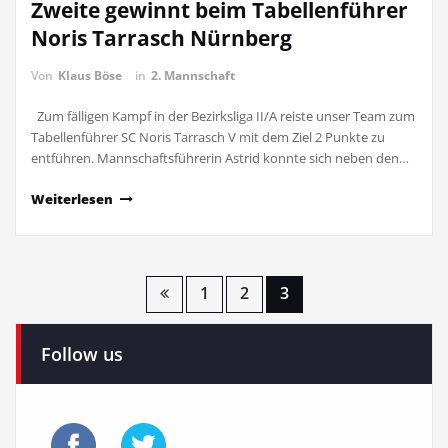
Zweite gewinnt beim Tabellenführer
Noris Tarrasch Nürnberg
Von
Klaus Böse
in
2. Mannschaft
Zum fälligen Kampf in der Bezirksliga II/A reiste unser Team zum
Tabellenführer SC Noris Tarrasch V mit dem Ziel 2 Punkte zu
entführen. Mannschaftsführerin Astrid konnte sich neben den…
Weiterlesen
Seitennummerierung
1
2
3
der
Follow us
Beiträge