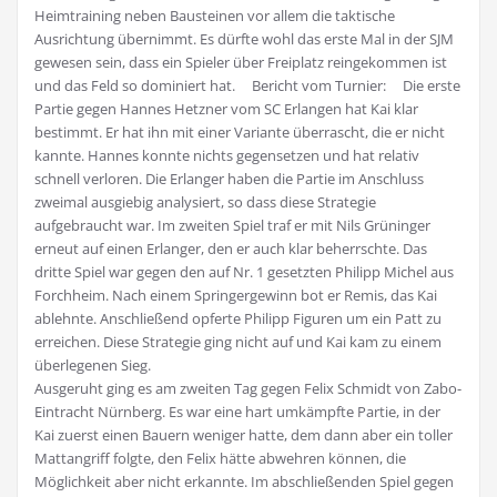
Heimtraining neben Bausteinen vor allem die taktische
Ausrichtung übernimmt. Es dürfte wohl das erste Mal in der SJM
gewesen sein, dass ein Spieler über Freiplatz reingekommen ist
und das Feld so dominiert hat. Bericht vom Turnier:
Die erste
Partie gegen Hannes Hetzner vom SC Erlangen hat Kai klar
bestimmt. Er hat ihn mit einer Variante überrascht, die er nicht
kannte. Hannes konnte nichts gegensetzen und hat relativ
schnell verloren. Die Erlanger haben die Partie im Anschluss
zweimal ausgiebig analysiert, so dass diese Strategie
aufgebraucht war. Im zweiten Spiel traf er mit Nils Grüninger
erneut auf einen Erlanger, den er auch klar beherrschte. Das
dritte Spiel war gegen den auf Nr. 1 gesetzten Philipp Michel aus
Forchheim. Nach einem Springergewinn bot er Remis, das Kai
ablehnte. Anschließend opferte Philipp Figuren um ein Patt zu
erreichen. Diese Strategie ging nicht auf und Kai kam zu einem
überlegenen Sieg.
Ausgeruht ging es am zweiten Tag gegen Felix Schmidt von Zabo-
Eintracht Nürnberg. Es war eine hart umkämpfte Partie, in der
Kai zuerst einen Bauern weniger hatte, dem dann aber ein toller
Mattangriff folgte, den Felix hätte abwehren können, die
Möglichkeit aber nicht erkannte. Im abschließenden Spiel gegen