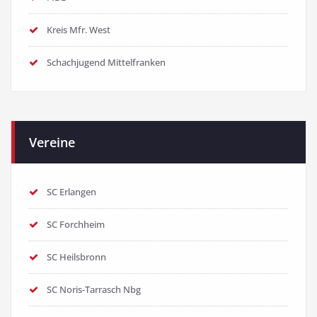
Kreis Mfr. West
Schachjugend Mittelfranken
Vereine
SC Erlangen
SC Forchheim
SC Heilsbronn
SC Noris-Tarrasch Nbg