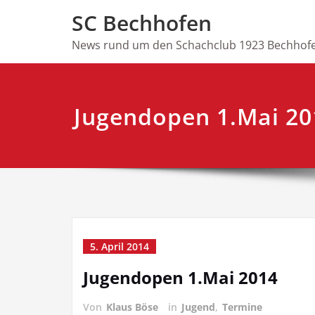
Skip
SC Bechhofen
to
content
News rund um den Schachclub 1923 Bechhofe
Jugendopen 1.Mai 20
5. April 2014
Jugendopen 1.Mai 2014
Von
Klaus Böse
in
Jugend
,
Termine