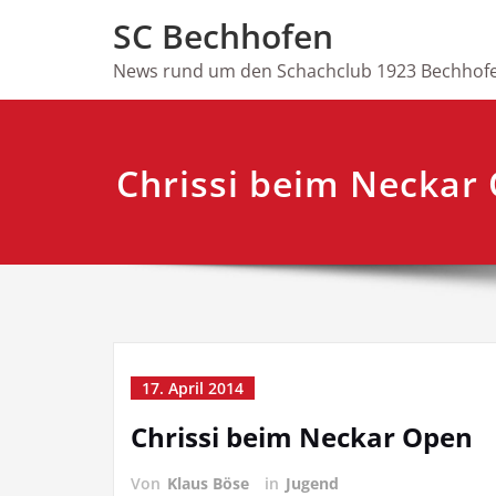
Skip
SC Bechhofen
to
content
News rund um den Schachclub 1923 Bechhofe
Chrissi beim Neckar
17. April 2014
Chrissi beim Neckar Open
Von
Klaus Böse
in
Jugend