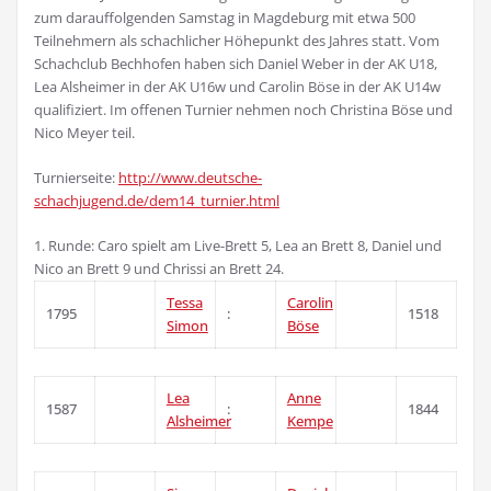
zum darauffolgenden Samstag in Magdeburg mit etwa 500
Teilnehmern als schachlicher Höhepunkt des Jahres statt. Vom
Schachclub Bechhofen haben sich Daniel Weber in der AK U18,
Lea Alsheimer in der AK U16w und Carolin Böse in der AK U14w
qualifiziert. Im offenen Turnier nehmen noch Christina Böse und
Nico Meyer teil.
Turnierseite:
http://www.deutsche-
schachjugend.de/dem14_turnier.html
1. Runde: Caro spielt am Live-Brett 5, Lea an Brett 8, Daniel und
Nico an Brett 9 und Chrissi an Brett 24.
Tessa
Carolin
1795
:
1518
Simon
Böse
Lea
Anne
1587
:
1844
Alsheimer
Kempe