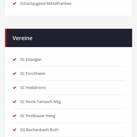
Schachjugend Mittelfranken
Vereine
SC Erlangen
SC Forchheim
SC Heilsbronn
SC Noris-Tarrasch Nbg
SC Postbauer Heng
SG Büchenbach-Roth