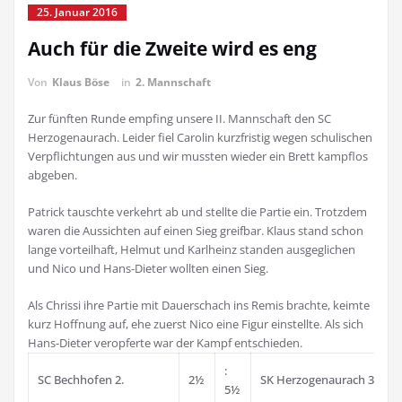
25. Januar 2016
Auch für die Zweite wird es eng
Von
Klaus Böse
in
2. Mannschaft
Zur fünften Runde empfing unsere II. Mannschaft den SC
Herzogenaurach. Leider fiel Carolin kurzfristig wegen schulischen
Verpflichtungen aus und wir mussten wieder ein Brett kampflos
abgeben.
Patrick tauschte verkehrt ab und stellte die Partie ein. Trotzdem
waren die Aussichten auf einen Sieg greifbar. Klaus stand schon
lange vorteilhaft, Helmut und Karlheinz standen ausgeglichen
und Nico und Hans-Dieter wollten einen Sieg.
Als Chrissi ihre Partie mit Dauerschach ins Remis brachte, keimte
kurz Hoffnung auf, ehe zuerst Nico eine Figur einstellte. Als sich
Hans-Dieter veropferte war der Kampf entschieden.
:
SC Bechhofen 2.
2½
SK Herzogenaurach 3.
5½