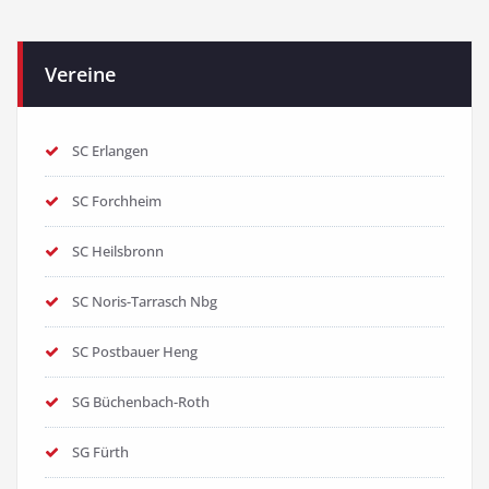
Vereine
SC Erlangen
SC Forchheim
SC Heilsbronn
SC Noris-Tarrasch Nbg
SC Postbauer Heng
SG Büchenbach-Roth
SG Fürth