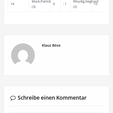
Mack,Patrick
Woydig,Sieghard
14
0
: 1
15
(3)
(2)
Klaus Böse
Schreibe einen Kommentar