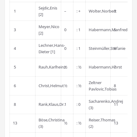
Sejdic,Enis
1
–
: +
Wolter,Norbert
3
[2]
Meyer,Nico
3
0
: 1
Habermann,Manfred,Dr.
5
[2]
Lechner,Hans-
4
0
: 1
Steinmüller,Stefanie
6
Dieter [1]
5
Rauh,Karlheinz
½
: ½
Habermann,Horst
7
Zeltner
6
Christ,Helmut
½
: ½
8
Pavlovic,Tobias
Sacharenko,Andrej
8
Rank,Klaus,Dr.
1
: 0
11
(3)
Böse,Christina
Reiser,Thomas
13
½
: ½
13
(3)
(2)