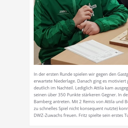
In der ersten Runde spielen wir gegen den Gast
erwartete Niederlage. Danach ging es motiviert
deutlich im Nachteil. Lediglich Attila kam ausgeg
seinen über 350 Punkte stärkeren Gegner. In d
Bamberg antreten. Mit 2 Remis von Attila und B
zu schnelles Spiel nicht konsequent nutzte) kon
DWZ-Zuwachs freuen. Fritz spielte sein erstes Tu