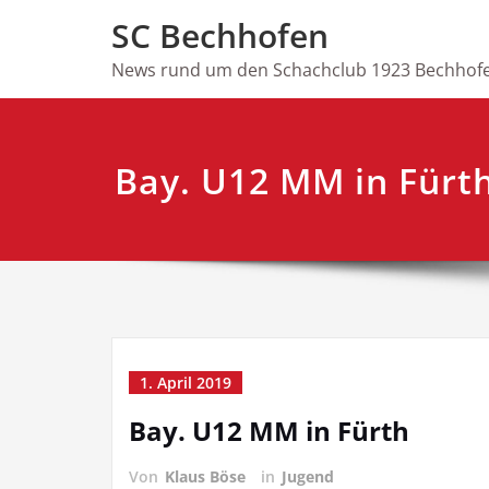
Skip
SC Bechhofen
to
content
News rund um den Schachclub 1923 Bechhofe
Bay. U12 MM in Fürt
1. April 2019
Bay. U12 MM in Fürth
Von
Klaus Böse
in
Jugend