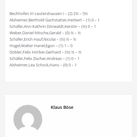
Bechhofen III Leutershausen I – (2) 2½ – 5½
Alsheimer,Berthold Gachstatter,Herbert – (1) 0 – 1
Schäfer,Ann-Kathrin Dörwaldt,Kerstin – (½) 0 – 1
Weber,Daniel Nitsche,Gerald – (0) ½ – ½
Schäfer,Erich Hauf,Nicolai – (½) ½ – ½
Hügel,Walter Hanel,Egon – (1) 1 – 0
Dobler,Felix Hörber,Gerhard – (½) ½ – ½
Schäfer,Felix Zischer,Andreas – (1) 0 – 1
Alsheimer,Lea Schock,Hans – (0) 0 – 1
Klaus Böse