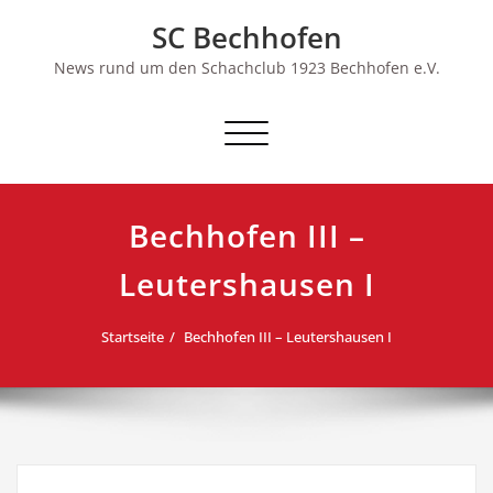
Skip
SC Bechhofen
to
content
News rund um den Schachclub 1923 Bechhofen e.V.
Schalte
Navigation
Bechhofen III –
Leutershausen I
Startseite
Bechhofen III – Leutershausen I