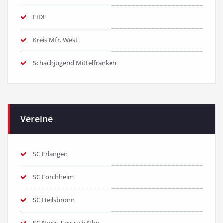
FIDE
Kreis Mfr. West
Schachjugend Mittelfranken
Vereine
SC Erlangen
SC Forchheim
SC Heilsbronn
SC Noris-Tarrasch Nbg