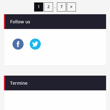
Seitennummerierung
1
2
7
…
der
Follow us
Beiträge
Termine