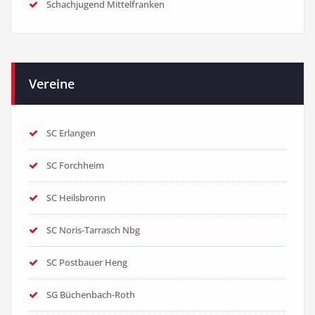
Schachjugend Mittelfranken
Vereine
SC Erlangen
SC Forchheim
SC Heilsbronn
SC Noris-Tarrasch Nbg
SC Postbauer Heng
SG Büchenbach-Roth