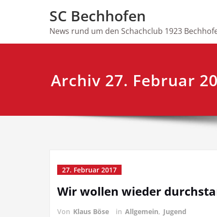
Skip
SC Bechhofen
to
content
News rund um den Schachclub 1923 Bechhofe
Archiv 27. Februar 2
27. Februar 2017
Wir wollen wieder durchsta
Von
Klaus Böse
in
Allgemein
,
Jugend