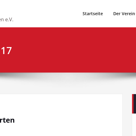
Startseite
Der Verein
n e.V.
017
rten