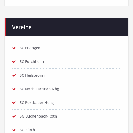
Vereine
SC Erlangen
SC Forchheim
SC Heilsbronn
SC Noris-Tarrasch Nbg
SC Postbauer Heng
SG Büchenbach-Roth
SG Fürth