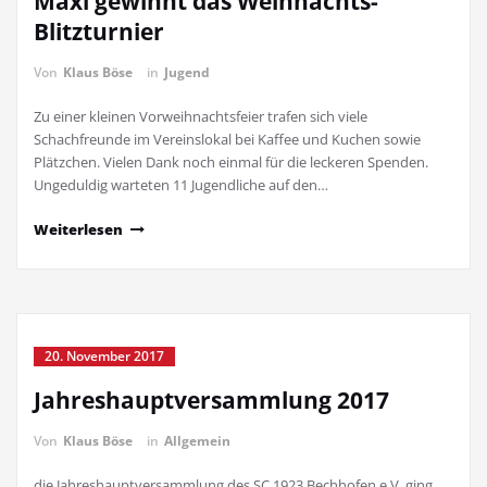
Maxi gewinnt das Weihnachts-
Blitzturnier
Von
Klaus Böse
in
Jugend
Zu einer kleinen Vorweihnachtsfeier trafen sich viele
Schachfreunde im Vereinslokal bei Kaffee und Kuchen sowie
Plätzchen. Vielen Dank noch einmal für die leckeren Spenden.
Ungeduldig warteten 11 Jugendliche auf den…
Weiterlesen
20. November 2017
Jahreshauptversammlung 2017
Von
Klaus Böse
in
Allgemein
die Jahreshauptversammlung des SC 1923 Bechhofen e.V. ging