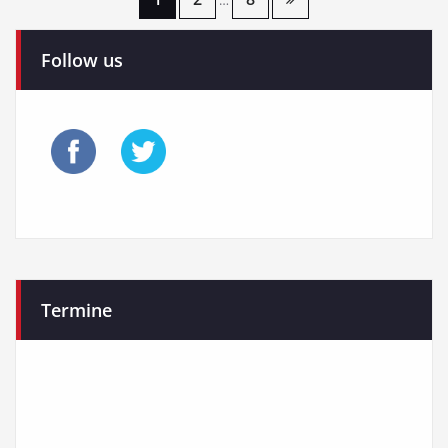
Seitennummerierung
…
der
Follow us
Beiträge
Termine