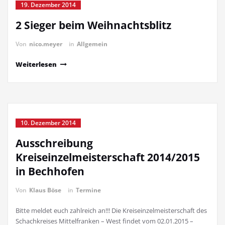
19. Dezember 2014
2 Sieger beim Weihnachtsblitz
Von
nico.meyer
in
Allgemein
Weiterlesen
10. Dezember 2014
Ausschreibung
Kreiseinzelmeisterschaft 2014/2015
in Bechhofen
Von
Klaus Böse
in
Termine
Bitte meldet euch zahlreich an!!! Die Kreiseinzelmeisterschaft des
Schachkreises Mittelfranken – West findet vom 02.01.2015 –