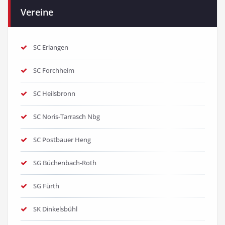
Vereine
SC Erlangen
SC Forchheim
SC Heilsbronn
SC Noris-Tarrasch Nbg
SC Postbauer Heng
SG Büchenbach-Roth
SG Fürth
SK Dinkelsbühl