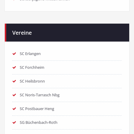
Vereine
SC Erlangen
SC Forchheim
SC Heilsbronn
SC Noris-Tarrasch Nbg
SC Postbauer Heng
SG Büchenbach-Roth