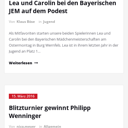
Lea und Carolin bei den Bayerischen
JEM auf dem Podest
Von
Klaus Böse
in
Jugend
Als Mitfavoriten starten unsere beiden Spielerinnen Lea und
Carolin bei den Bayerischen Mädchenmeisterschaften am
Ostermontag in Burg Wernfels. Lea ist in ihrem letzten Jahr in der
Jugend an Platz 1…
Weiterlesen
15. März 2016
Blitzturnier gewinnt Philipp
Wenninger
Von
nico.meyer
in
Allgemein