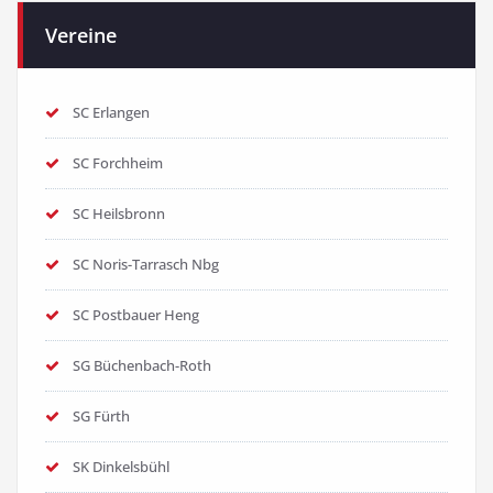
Vereine
SC Erlangen
SC Forchheim
SC Heilsbronn
SC Noris-Tarrasch Nbg
SC Postbauer Heng
SG Büchenbach-Roth
SG Fürth
SK Dinkelsbühl