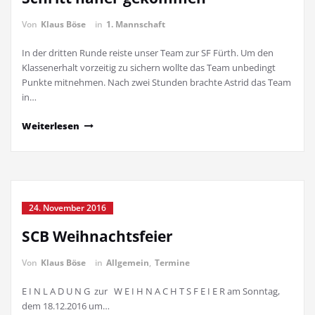
Von
Klaus Böse
in
1. Mannschaft
In der dritten Runde reiste unser Team zur SF Fürth. Um den
Klassenerhalt vorzeitig zu sichern wollte das Team unbedingt
Punkte mitnehmen. Nach zwei Stunden brachte Astrid das Team
in…
Weiterlesen
24. November 2016
SCB Weihnachtsfeier
Von
Klaus Böse
in
Allgemein
,
Termine
E I N L A D U N G zur W E I H N A C H T S F E I E R am Sonntag,
dem 18.12.2016 um…