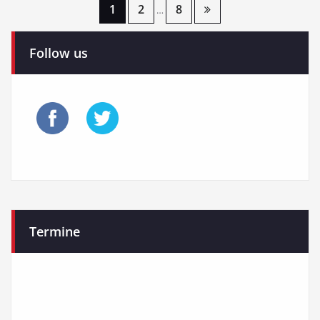
Seitennummerierung
1
2
8
…
der
Follow us
Beiträge
Termine