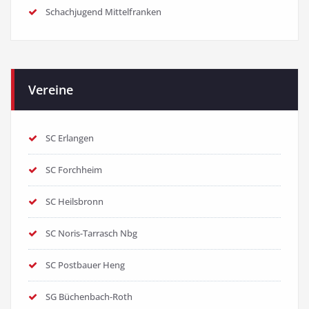
Schachjugend Mittelfranken
Vereine
SC Erlangen
SC Forchheim
SC Heilsbronn
SC Noris-Tarrasch Nbg
SC Postbauer Heng
SG Büchenbach-Roth