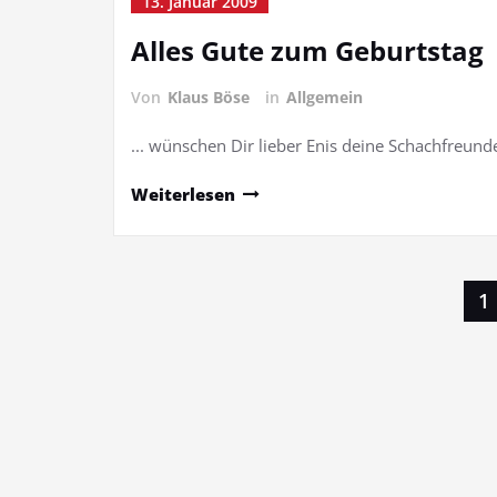
13. Januar 2009
Alles Gute zum Geburtstag
Von
Klaus Böse
in
Allgemein
... wünschen Dir lieber Enis deine Schachfreu
Weiterlesen
Seitennummerierung
1
der
Beiträge