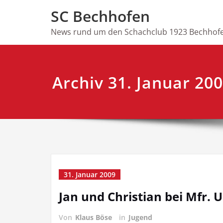
Skip
SC Bechhofen
to
content
News rund um den Schachclub 1923 Bechhofe
Archiv 31. Januar 20
31. Januar 2009
Jan und Christian bei Mfr. 
Von
Klaus Böse
in
Jugend