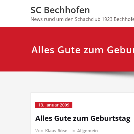
Skip
SC Bechhofen
to
content
News rund um den Schachclub 1923 Bechhofe
Alles Gute zum Gebu
13. Januar 2009
Alles Gute zum Geburtstag
Von
Klaus Böse
in
Allgemein