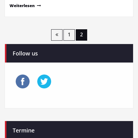
Weiterlesen
Seitennummerierung
1
2
der
Follow us
Beiträge
Termine