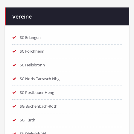
Vereine
SC Erlangen
SC Forchheim
SC Heilsbronn
SC Noris-Tarrasch Nbg
SC Postbauer Heng
SG Büchenbach-Roth
SG Fürth
SK Dinkelsbühl