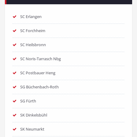
SC Erlangen
SC Forchheim
SC Heilsbronn
SC Noris-Tarrasch Nbg
SC Postbauer Heng
SG Büchenbach-Roth
SG Fürth
SK Dinkelsbühl
SK Neumarkt