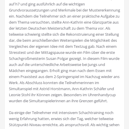
auf h7 und ging ausführlich auf die wichtigen
Grundvoraussetzungen und Merkmale bei der Mustererkennung
ein. Nachdem die Teilnehmer sich an einer praktische Aufgabe zu
dem Thema versuchten, stellte Ann-Kathrin eine Glanzpartie aus
der letzten Deutschen Meisterschaft zu dem Thema vor. Als
teilweise schwierig stellte sich die Rekonstruierung einer Stellung
dar, die beim anschließenden Weiterspielen die Möglichkeit des
Vergleiches der eigenen Idee mit dem Textzug gab. Nach einem
Stresstest und der Mittagspause wurde ein Film über die erste
Schachgroßmeisterin Susan Polgar gezeigt. In diesem Film wurde
auch auf die unterschiedliche Arbeitsweise bei Jungs und
Mädchen eingegangen. Erholt ging man nach dem Essen mit
einem Praxistest aus dem 2-Springerspiel im Nachzug wieder ans
Werk. Als Abschluss konnten die Teilnehmerinnen im
Simultanspiel mit Astrid Horstmann, Ann-Kathrin Schäfer und
Leonie Stohl ihr Können zeigen. Besonders im Uhrenhandycup
wurden die Simultanspielerinnen an ihre Grenzen geführt.
Da einige der Teilnehmer mit intensivem Schachtraining noch
wenig Erfahrung hatten, erwies sich der Tag, welcher teilweise
Stützpunkt-Niveau erreichte, als anspruchsvoll. Als wichtig sehen