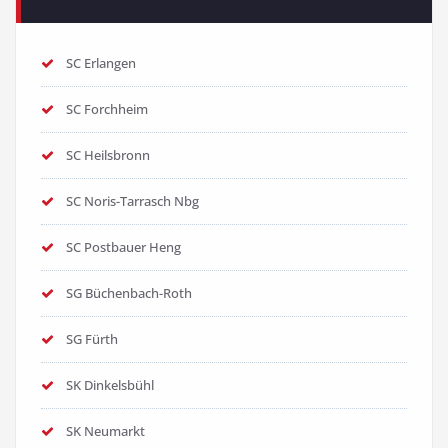
SC Erlangen
SC Forchheim
SC Heilsbronn
SC Noris-Tarrasch Nbg
SC Postbauer Heng
SG Büchenbach-Roth
SG Fürth
SK Dinkelsbühl
SK Neumarkt