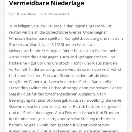
Vermeidbare Niederlage
Von
Klaus Böse
in
1. Mannschaft
Zum fälligen Spiel der 7 Runde in der Regionalliga Nord-Ost
reisten wir bis an die tschechische Grenze. Unser Gegner
Windisch-Eschenbach spielte in Komplettbesetzung und mit dem
Rücken zur Wand. Nach 3 1/2 Stunden hatten wir
vielversprechende Stellungen. Dieter hatte einen Bauern mehr,
Astrid hatte die Dame gegen Turm und Springer erobert, Enis
hatte eine Figur vor und Christoph, Patrick und Klaus standen
vorteilhaft. In der Zeitnotphase erwischte es uns dan voll. Astrid
hatte bereits ihren Plan zum Gewinn. Leider fraß sie einen
vergifteten Bauern und verschenkte die Partie. Dann stellte
Dieter die Qualität ein. Christoph sorgte dann mit seinem siebten
Sieg in Folge für den zwischenzeitlichen Ausgleich. Nach
Beendigung der Zeitnotphase gab Klaus seine Stellung, die keine
Gewinnversuche mehr zuließ, remis. Patrick hatte zu viel gewollt
und die Partie überzogen. Auch Enis musste nach fünf Stunden
ins Remis einwilligen. Harry konnte seine Stellung nicht mehr
halten und gab 15 Minuten später auf. Dieter konnte zwar
inzwischen die Qulität zurückgewinnen, musste aber bei einem