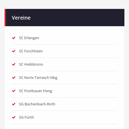
Vereine
SC Erlangen
SC Forchheim
SC Heilsbronn
SC Noris-Tarrasch Nbg
SC Postbauer Heng
SG Büchenbach-Roth
SG Fürth