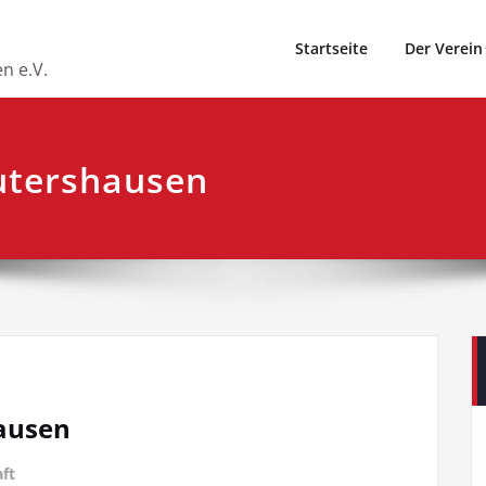
Startseite
Der Verein
n e.V.
utershausen
ausen
ft