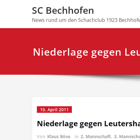
Skip
SC Bechhofen
to
content
News rund um den Schachclub 1923 Bechhofe
Niederlage gegen Le
10. April 2011
Niederlage gegen Leutersh
Von
Klaus Böse
in
2. Mannschaft
,
3. Mannscha