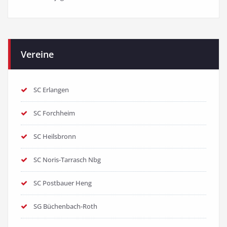
Vereine
SC Erlangen
SC Forchheim
SC Heilsbronn
SC Noris-Tarrasch Nbg
SC Postbauer Heng
SG Büchenbach-Roth