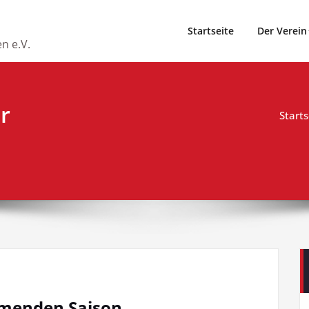
Startseite
Der Verein
n e.V.
r
Starts
mmenden Saison