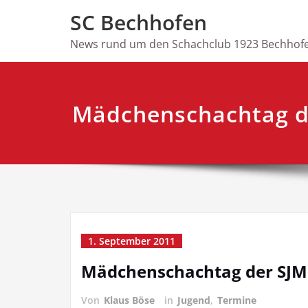
Skip
SC Bechhofen
to
content
News rund um den Schachclub 1923 Bechhofe
Mädchenschachtag d
1. September 2011
Mädchenschachtag der SJM
Von
Klaus Böse
in
Jugend
,
Termine