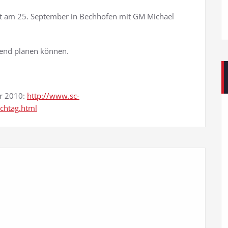
et am 25. September in Bechhofen mit GM Michael
chend planen können.
ar 2010:
http://www.sc-
chtag.html