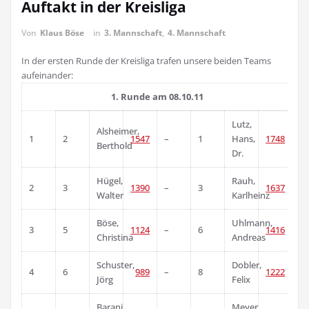
Auftakt in der Kreisliga
Von
Klaus Böse
in
3. Mannschaft
,
4. Mannschaft
In der ersten Runde der Kreisliga trafen unsere beiden Teams
aufeinander:
1. Runde am 08.10.11
Lutz,
Alsheimer,
0
1
2
1547
–
1
Hans,
1748
Berthold
Dr.
Hügel,
Rauh,
–
2
3
1390
–
3
1637
Walter
Karlheinz
Böse,
Uhlmann,
0
3
5
1124
–
6
1416
Christina
Andreas
Schuster,
Dobler,
0
4
6
989
–
8
1222
Jörg
Felix
Barani,
Meyer,
0