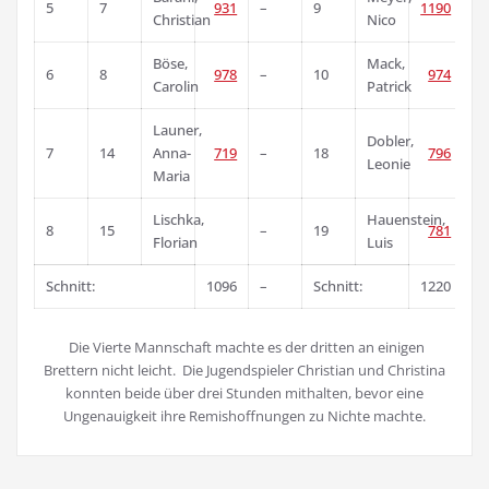
5
7
931
–
9
1190
Christian
Nico
Böse,
Mack,
½
6
8
978
–
10
974
Carolin
Patrick
Launer,
Dobler,
½
7
14
Anna-
719
–
18
796
Leonie
Maria
Lischka,
Hauenstein,
0
8
15
–
19
781
Florian
Luis
Schnitt:
1096
–
Schnitt:
1220
Die Vierte Mannschaft machte es der dritten an einigen
Brettern nicht leicht. Die Jugendspieler Christian und Christina
konnten beide über drei Stunden mithalten, bevor eine
Ungenauigkeit ihre Remishoffnungen zu Nichte machte.