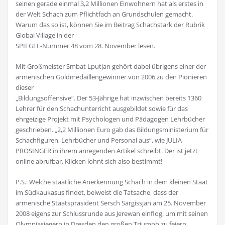
seinen gerade einmal 3,2 Millionen Einwohnern hat als erstes in
der Welt Schach zum Pflichtfach an Grundschulen gemacht.
Warum das so ist, können Sie im Beitrag Schachstark der Rubrik
Global Village in der
SPIEGEL-Nummer 48 vom 28. November lesen.
Mit Großmeister Smbat Lputjan gehört dabei übrigens einer der
armenischen Goldmedaillengewinner von 2006 zu den Pionieren
dieser
„Bildungsoffensive“. Der 53-Jährige hat inzwischen bereits 1360
Lehrer für den Schachunterricht ausgebildet sowie für das
ehrgeizige Projekt mit Psychologen und Pädagogen Lehrbücher
geschrieben. „2,2 Millionen Euro gab das Bildungsministerium für
Schachfiguren, Lehrbücher und Personal aus“, wie JULIA
PROSINGER in ihrem anregenden Artikel schreibt. Der ist jetzt
online abrufbar. Klicken lohnt sich also bestimmt!
P.S.: Welche staatliche Anerkennung Schach in dem kleinen Staat
im Südkaukasus findet, beiweist die Tatsache, dass der
armenische Staatspräsident Sersch Sargissjan am 25. November
2008 eigens zur Schlussrunde aus Jerewan einflog, um mit seinen
Olympiasiegern in Dresden den großen Triumph zu feiern.