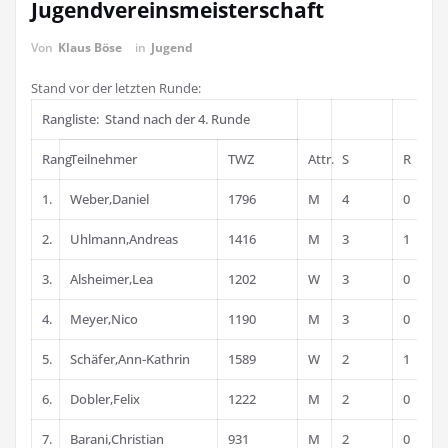
Jugendvereinsmeisterschaft
Von
Klaus Böse
in
Jugend
Stand vor der letzten Runde:
Rangliste: Stand nach der 4. Runde
Rang
Teilnehmer
TWZ
Attr.
S
R
1.
Weber,Daniel
1796
M
4
0
2.
Uhlmann,Andreas
1416
M
3
1
3.
Alsheimer,Lea
1202
W
3
0
4.
Meyer,Nico
1190
M
3
0
5.
Schäfer,Ann-Kathrin
1589
W
2
1
6.
Dobler,Felix
1222
M
2
0
7.
Barani,Christian
931
M
2
0