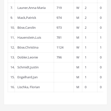
7.
Launer,Anna-Maria
719
W
2
0
9.
Mack,Patrick
974
M
2
0
10.
Böse,Carolin
973
W
2
0
11.
Hauenstein,Luis
781
M
1
1
12.
Böse,Christina
1124
W
1
1
13.
Dobler,Leonie
796
W
1
0
14.
Schmidt,Justin
M
1
0
15.
Engelhard,Jan
M
1
0
16.
Lischka, Florian
M
0
0