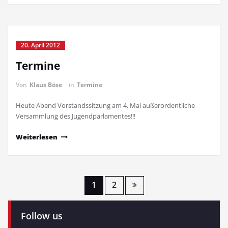
20. April 2012
Termine
Von
Klaus Böse
in
Termine
Heute Abend Vorstandssitzung am 4. Mai außerordentliche
Versammlung des Jugendparlamentes!!!
Weiterlesen
Seitennummerierung
1
2
der
Follow us