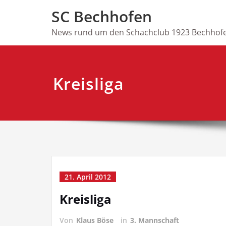
Skip
SC Bechhofen
to
content
News rund um den Schachclub 1923 Bechhofe
Kreisliga
21. April 2012
Kreisliga
Von
Klaus Böse
in
3. Mannschaft