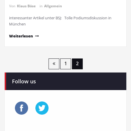
Von
Klaus Böse
in
Allgemein
interessanter Artikel unter BSJ: Tolle Podiumsdiskussion in
München
Weiterlesen
Seitennummerierung
1
2
der
Follow us
Beiträge