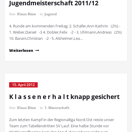
Jugendmeisterschaft 2011/12
Von
Klaus Böse
in
Jugend
4. Runde am kommenden Freitag: 2. Schäfer,Ann-Kathrin (2½) -
1. Weber,Daniel -3 4. Dobler,Felix -2 - 3. Uhlmann,Andreas (2½)
10. Barani,Christian -2 - 5. Alsheimer,Lea…
Weiterlesen
15. April 2012
K l a s s e n e r h a l t knapp gesichert
Von
Klaus Böse
in
1. Mannschaft
Zum letzten Kampf in der Regionalliga Nord-Ost reiste unser
Team zum Tabellendritten SV Lauf. Eine halbe Stunde vor